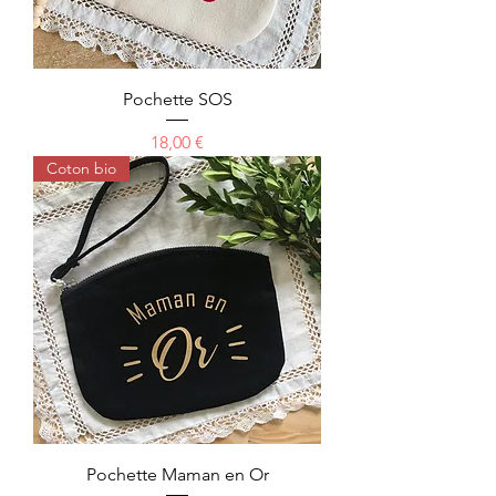
Pochette SOS
Prix
18,00 €
Coton bio
Pochette Maman en Or