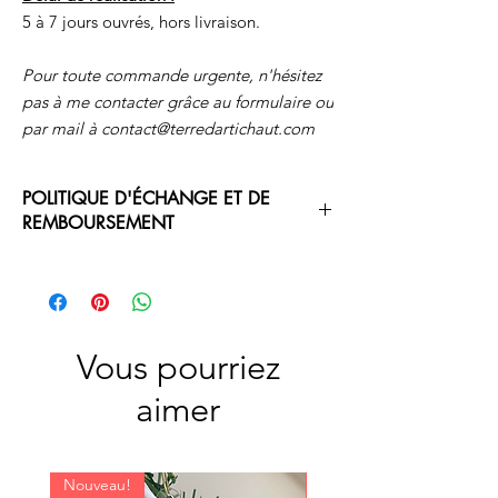
5 à 7 jours ouvrés, hors livraison.
Pour toute commande urgente, n'hésitez
pas à me contacter grâce au formulaire ou
par mail à contact@terredartichaut.com
POLITIQUE D'ÉCHANGE ET DE
REMBOURSEMENT
Cet article personnalisé est réalisé une fois
votre commande validée et payée, il n'est ni
echangeable ni remboursable.
Vous pourriez
aimer
Nouveau!
Nouveau!